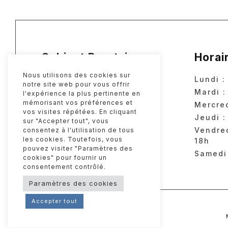
Cabinet Baratzian
Horai
Nous utilisons des cookies sur
Résidence Baratzian
Lundi :
notre site web pour vous offrir
33, avenue Carnot
Mardi :
l'expérience la plus pertinente en
mémorisant vos préférences et
64200 Biarritz
Mercred
vos visites répétées. En cliquant
Jeudi :
sur "Accepter tout", vous
Vendred
consentez à l'utilisation de tous
les cookies. Toutefois, vous
18h
pouvez visiter "Paramètres des
Samedi
cookies" pour fournir un
consentement contrôlé.
Paramètres des cookies
Accepter tout